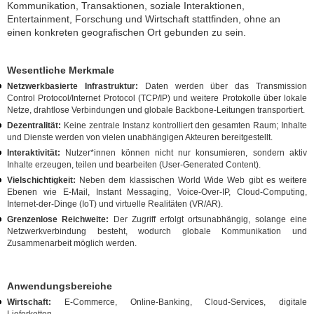
Kommunikation, Transaktionen, soziale Interaktionen,
Entertainment, Forschung und Wirtschaft stattfinden, ohne an
einen konkreten geografischen Ort gebunden zu sein.
Wesentliche Merkmale
Netzwerkbasierte Infrastruktur:
Daten werden über das Transmission
Control Protocol/Internet Protocol (TCP/IP) und weitere Protokolle über lokale
Netze, drahtlose Verbindungen und globale Backbone‑Leitungen transportiert.
Dezentralität:
Keine zentrale Instanz kontrolliert den gesamten Raum; Inhalte
und Dienste werden von vielen unabhängigen Akteuren bereitgestellt.
Interaktivität:
Nutzer*innen können nicht nur konsumieren, sondern aktiv
Inhalte erzeugen, teilen und bearbeiten (User‑Generated Content).
Vielschichtigkeit:
Neben dem klassischen World Wide Web gibt es weitere
Ebenen wie E‑Mail, Instant Messaging, Voice‑Over‑IP, Cloud‑Computing,
Internet‑der‑Dinge (IoT) und virtuelle Realitäten (VR/AR).
Grenzenlose Reichweite:
Der Zugriff erfolgt ortsunabhängig, solange eine
Netzwerkverbindung besteht, wodurch globale Kommunikation und
Zusammenarbeit möglich werden.
Anwendungsbereiche
Wirtschaft:
E‑Commerce, Online‑Banking, Cloud‑Services, digitale
Lieferketten.