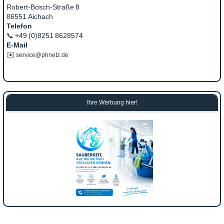
Robert‑Bosch‑Straße 8
86551 Aichach
Telefon
📞 +49 (0)8251 8628574
E‑Mail
✉️
service@phnetz.de
Ihre Werbung hier!