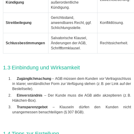
Kündigung
außerordentliche
Kündigung.
Gerichtsstand,
Streitbeilegung
anwendbares Recht, ggf.
Konfliktlösung.
Schlichtungsstelle.
Salvatorische Klausel,
Schlussbestimmungen
Änderungen der AGB,
Rechtssicherheit.
Schriftformklausel.
1.3 Einbindung und Wirksamkeit
Zugänglichmachung
– AGB müssen dem Kunden
vor
Vertragsschluss
in klarer, verständlicher Form zur Verfügung stehen (z. B. per Link auf der
Bestellseite).
Einverständnis
– Der Kunde muss die AGB aktiv akzeptieren (z. B.
Häkchen‑Box).
Transparenzgebot
– Klauseln dürfen den Kunden nicht
unangemessen benachteiligen (§ 307 BGB).
1.4 Tipps zur Erstellung