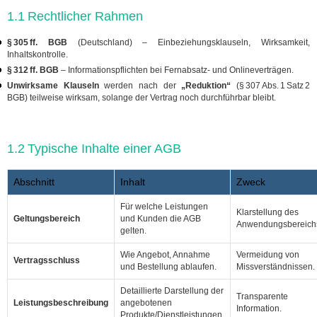
1.1 Rechtlicher Rahmen
§ 305 ff. BGB
(Deutschland) – Einbeziehungsklauseln, Wirksamkeit,
Inhaltskontrolle.
§ 312 ff. BGB
– Informationspflichten bei Fernabsatz- und Onlineverträgen.
Unwirksame Klauseln
werden nach der
„Reduktion“
(§ 307 Abs. 1 Satz 2
BGB) teilweise wirksam, solange der Vertrag noch durchführbar bleibt.
1.2 Typische Inhalte einer AGB
Abschnitt
Inhalt
Zweck
Für welche Leistungen
Klarstellung des
Geltungsbereich
und Kunden die AGB
Anwendungsbereich
gelten.
Wie Angebot, Annahme
Vermeidung von
Vertragsschluss
und Bestellung ablaufen.
Missverständnissen.
Detaillierte Darstellung der
Transparente
Leistungsbeschreibung
angebotenen
Information.
Produkte/Dienstleistungen.