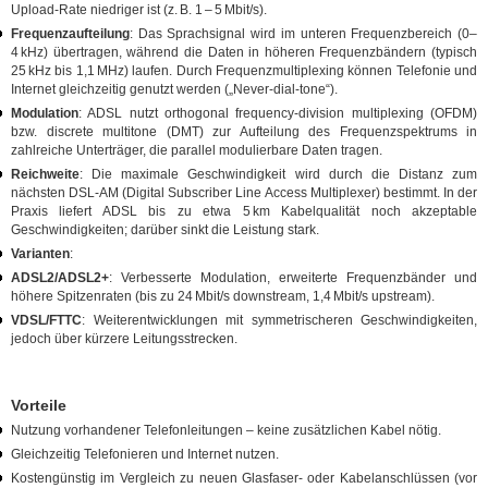
Upload‑Rate niedriger ist (z. B. 1 – 5 Mbit/s).
Frequenzaufteilung
: Das Sprachsignal wird im unteren Frequenzbereich (0–
4 kHz) übertragen, während die Daten in höheren Frequenzbändern (typisch
25 kHz bis 1,1 MHz) laufen. Durch Frequenzmultiplexing können Telefonie und
Internet gleichzeitig genutzt werden („Never‑dial‑tone“).
Modulation
: ADSL nutzt orthogonal frequency‑division multiplexing (OFDM)
bzw. discrete multitone (DMT) zur Aufteilung des Frequenzspektrums in
zahlreiche Unterträger, die parallel modulierbare Daten tragen.
Reichweite
: Die maximale Geschwindigkeit wird durch die Distanz zum
nächsten DSL‑AM (Digital Subscriber Line Access Multiplexer) bestimmt. In der
Praxis liefert ADSL bis zu etwa 5 km Kabelqualität noch akzeptable
Geschwindigkeiten; darüber sinkt die Leistung stark.
Varianten
:
ADSL2/ADSL2+
: Verbesserte Modulation, erweiterte Frequenzbänder und
höhere Spitzenraten (bis zu 24 Mbit/s downstream, 1,4 Mbit/s upstream).
VDSL/FTTC
: Weiterentwicklungen mit symmetrischeren Geschwindigkeiten,
jedoch über kürzere Leitungsstrecken.
Vorteile
Nutzung vorhandener Telefonleitungen – keine zusätzlichen Kabel nötig.
Gleichzeitig Telefonieren und Internet nutzen.
Kostengünstig im Vergleich zu neuen Glasfaser‑ oder Kabelanschlüssen (vor