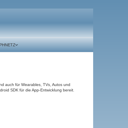
 PHNETZ
end auch für Wearables, TVs, Autos und
roid SDK für die App‑Entwicklung bereit.