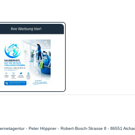
Ihre Werbung hier!
rnetagentur - Peter Höppner - Robert-Bosch-Strasse 8 - 86551 Aicha