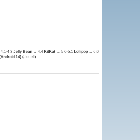
4.1‑4.3
Jelly Bean
→ 4.4
KitKat
→ 5.0‑5.1
Lollipop
→ 6.0
(Android 14)
(aktuell).