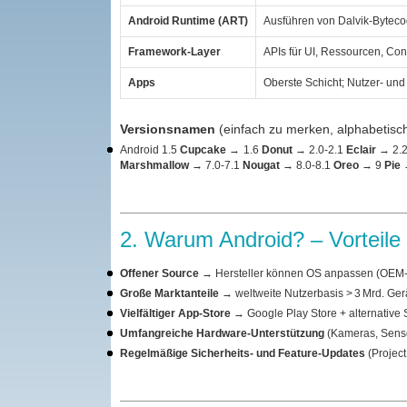
Android Runtime (ART)
Ausführen von Dalvik‑Byteco
Framework‑Layer
APIs für UI, Ressourcen, Co
Apps
Oberste Schicht; Nutzer‑ und
Versionsnamen
(einfach zu merken, alphabetisch
Android 1.5
Cupcake
→ 1.6
Donut
→ 2.0‑2.1
Eclair
→ 2.
Marshmallow
→ 7.0‑7.1
Nougat
→ 8.0‑8.1
Oreo
→ 9
Pie
2. Warum Android? – Vorteile
Offener Source
→ Hersteller können OS anpassen (OEM
Große Marktanteile
→ weltweite Nutzerbasis > 3 Mrd. Ger
Vielfältiger App‑Store
→ Google Play Store + alternative 
Umfangreiche Hardware‑Unterstützung
(Kameras, Senso
Regelmäßige Sicherheits‑ und Feature‑Updates
(Project