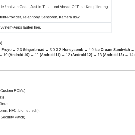
de / nativen Code, Just‑In‑Time‑ und Ahead‑Of‑Time‑Kompilierung.
ntent‑Provider, Telephony, Sensoren, Kamera usw.
 System‑Apps laufen hier.
):
2
Froyo
→ 2.3
Gingerbread
→ 3.0‑3.2
Honeycomb
→ 4.0
Ice Cream Sandwich
→ 
→ 10
(Android 10)
→ 11
(Android 11)
→ 12
(Android 12)
→ 13
(Android 13)
→ 14
‑Custom ROMs).
äte.
Stores.
ren, NFC, biometrisch).
 Security Patch).