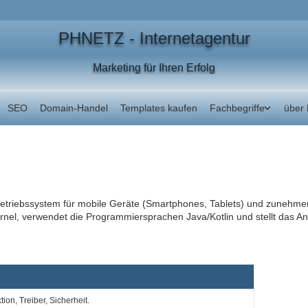
PHNETZ - Internetagentur
Marketing für Ihren Erfolg
SEO
Domain‑Handel
Templates kaufen
Fachbegriffe
über
s Betriebssystem für mobile Geräte (Smartphones, Tablets) und zunehm
el, verwendet die Programmiersprachen Java/Kotlin und stellt das And
on, Treiber, Sicherheit.